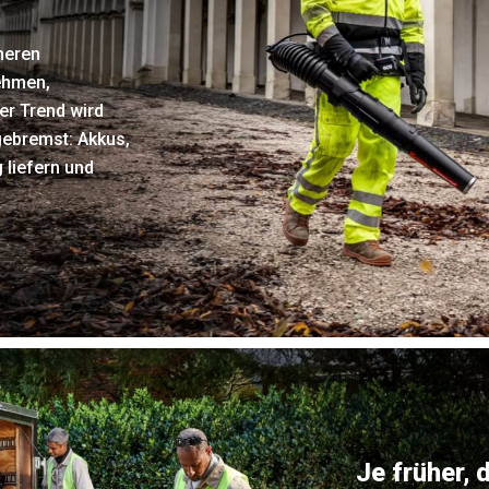
heren
ehmen,
r Trend wird
gebremst: Akkus,
 liefern und
Je früher, 