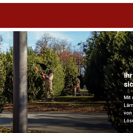
Ih
sic
Mit
Lär
von 
Lösu