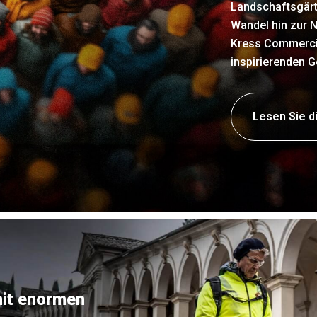
Landschaftsgärt
Wandel hin zur N
Kress Commercial
inspirierenden G
Lesen Sie d
it enormen