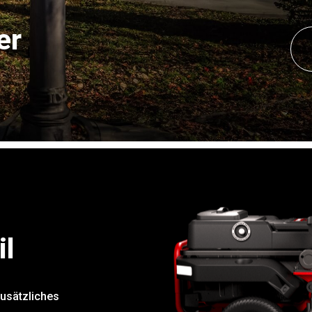
er
il
zusätzliches