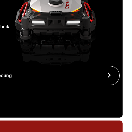
hnik
ösung