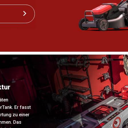
ktur
äten
rTank. Er fasst
artung zu einer
ammen. Das