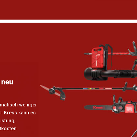
 neu
omatisch weniger
n. Kress kann es
eistung,
tkosten.