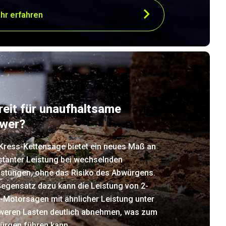
hr erfahren
reit für unaufhaltsame
wer?
 Kress-Kettensäge bietet ein neues Maß an
stanter Leistung bei wechselnden
astungen, ohne das Risiko des Abwürgens.
Gegensatz dazu kann die Leistung von 2-
-Motorsägen mit ähnlicher Leistung unter
weren Lasten deutlich abnehmen, was zum
ürgen führen kann.