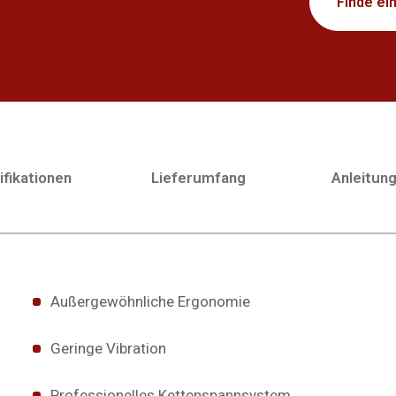
Finde ei
fikationen
Lieferumfang
Anleitun
Außergewöhnliche Ergonomie
Geringe Vibration
Professionelles Kettenspannsystem