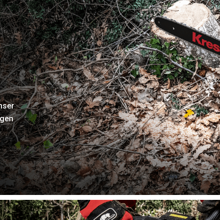
nser
igen