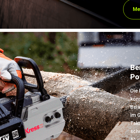
Me
Be
Po
Die
kon
Bel
Im 
Takt
sch
Abw