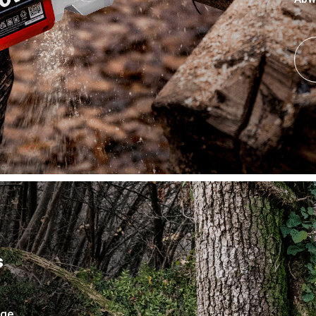
s
äge