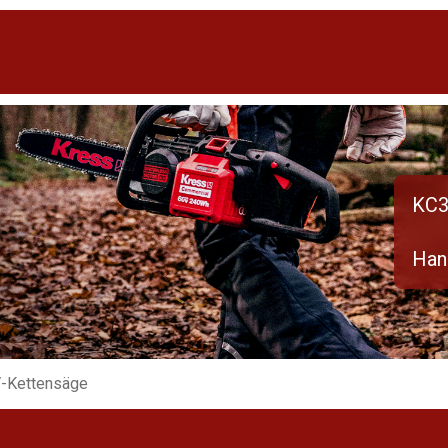
KC3
Han
V-Kettensäge