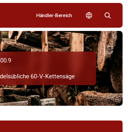
Händler-Bereich
00.9
delsübliche 60-V-Kettensäge