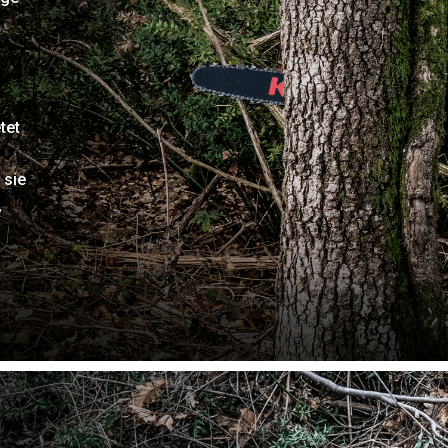
tet
 sie
,