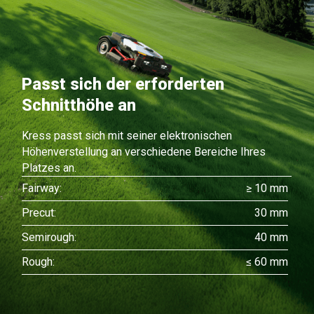
Passt sich der erforderten
Schnitthöhe an
Kress passt sich mit seiner elektronischen
Höhenverstellung an verschiedene Bereiche Ihres
Platzes an.
Fairway:
≥ 10 mm
Precut:
30 mm
Semirough:
40 mm
Rough:
≤ 60 mm