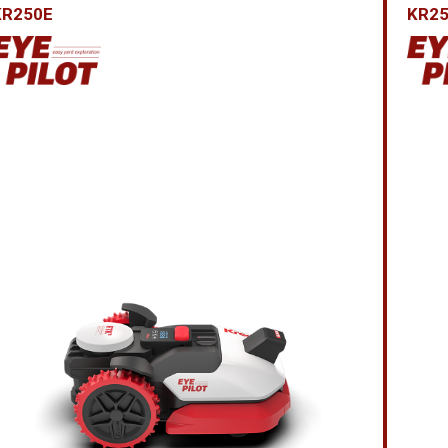
KR250E
KR2