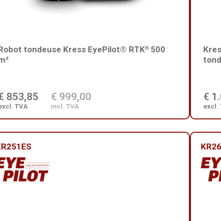
Robot tondeuse Kress EyePilot® RTKⁿ 500
Kres
m²
tond
€ 853,85
€ 999,00
€ 1
excl. TVA
incl. TVA
excl.
KR251ES
KR2