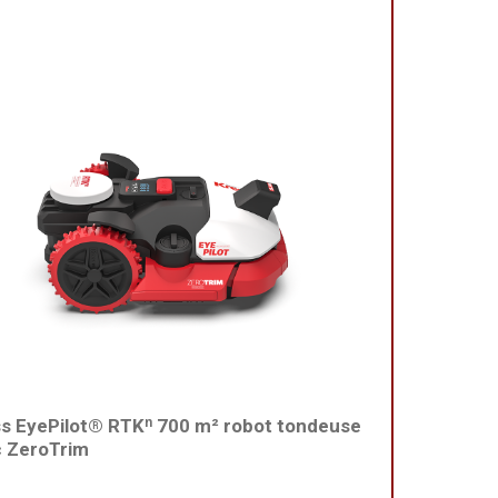
s EyePilot® RTKⁿ 700 m² robot tondeuse
 ZeroTrim