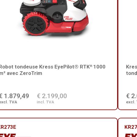
Robot tondeuse Kress EyePilot® RTKⁿ 1000
Kres
m² avec ZeroTrim
tond
€ 1.879,49
€ 2.199,00
€ 2
excl. TVA
incl. TVA
excl.
KR273E
KR2