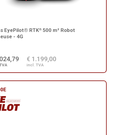
s EyePilot® RTKⁿ 500 m² Robot
euse - 4G
.024,79
€ 1.199,00
 TVA
incl. TVA
60E