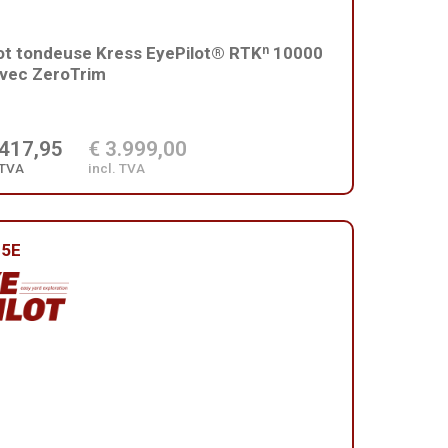
t tondeuse Kress EyePilot® RTKⁿ 10000
vec ZeroTrim
.417,95
€ 3.999,00
 TVA
incl. TVA
85E