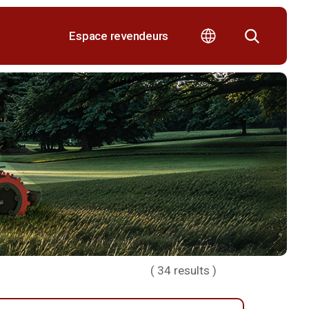
Espace revendeurs
(
34
results )