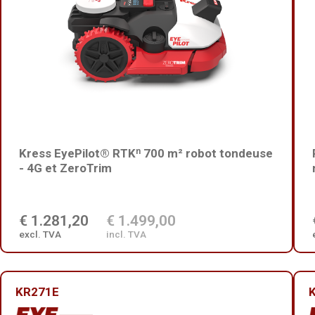
Kress EyePilot® RTKⁿ 700 m² robot tondeuse
- 4G et ZeroTrim
€ 1.281,20
€ 1.499,00
excl. TVA
incl. TVA
KR271E