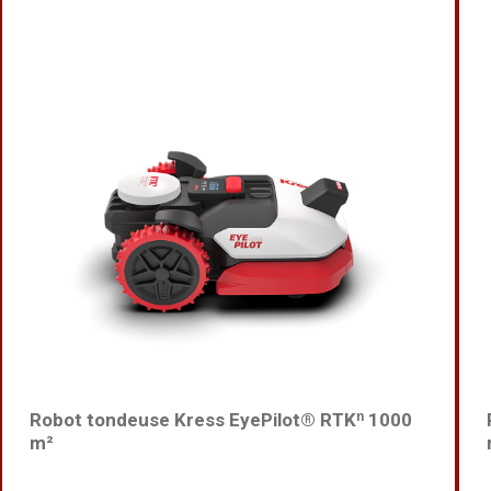
Robot tondeuse Kress EyePilot® RTKⁿ 1000
m²