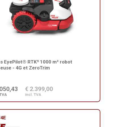
s EyePilot® RTKⁿ 1000 m² robot
euse - 4G et ZeroTrim
.050,43
€ 2.399,00
 TVA
incl. TVA
74E