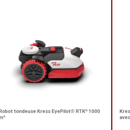
Robot tondeuse Kress EyePilot® RTKⁿ 1000
Kres
m²
avec