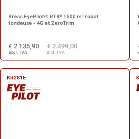
Kress EyePilot® RTKⁿ 1500 m² robot
tondeuse - 4G et ZeroTrim
€ 2.135,90
€ 2.499,00
excl. TVA
incl. TVA
KR281E