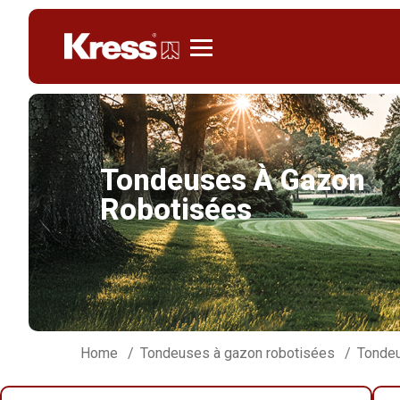
Kress
Tondeuses À Gazon
Robotisées
Home
Tondeuses à gazon robotisées
Tonde