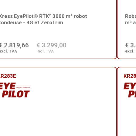
Kress EyePilot® RTKⁿ 3000 m² robot
Robo
tondeuse - 4G et ZeroTrim
m² a
€ 2.819,66
€ 3.299,00
€ 3
excl. TVA
incl. TVA
excl.
KR283E
KR2