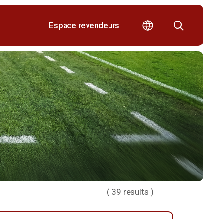
Espace revendeurs
(
39
results )