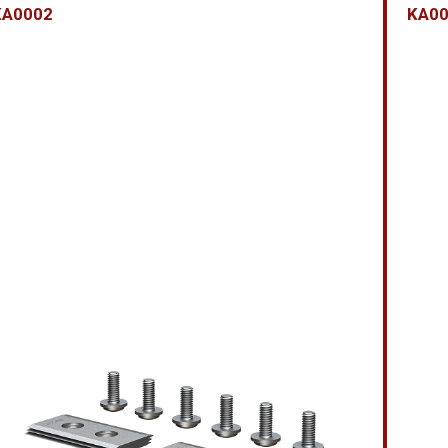
KA0002
KA0