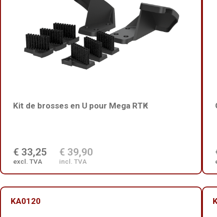
Kit de brosses en U pour Mega RTK
n
€ 33,25
€ 39,90
excl. TVA
incl. TVA
KA0120