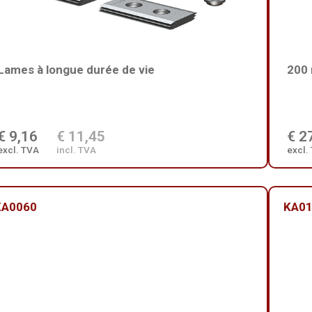
Lames à longue durée de vie
200 
€ 9,16
€ 11,45
€ 2
excl. TVA
incl. TVA
excl.
KA0060
KA0