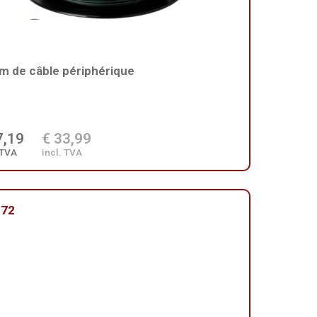
m de câble périphérique
7,19
€ 33,99
 TVA
incl. TVA
172