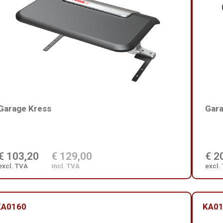
Garage Kress
Gara
€ 103,20
€ 129,00
€ 2
excl. TVA
incl. TVA
excl.
KA0160
KA0