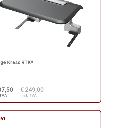
ge Kress RTKⁿ
07,50
€ 249,00
 TVA
incl. TVA
161