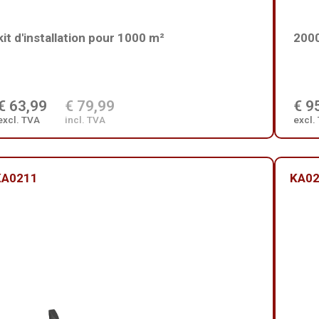
kit d'installation pour 1000 m²
2000
€ 63,99
€ 79,99
€ 9
excl. TVA
incl. TVA
excl.
KA0211
KA0