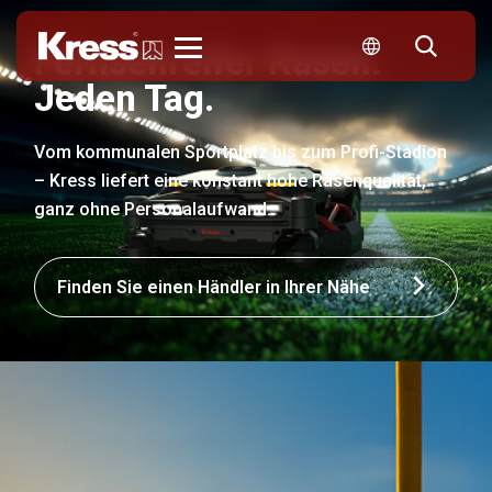
Fernsehreifer Rasen.
Kress
Jeden Tag.
Vom kommunalen Sportplatz bis zum Profi-Stadion
– Kress liefert eine konstant hohe Rasenqualität,
ganz ohne Personalaufwand.
Finden Sie einen Händler in Ihrer Nähe