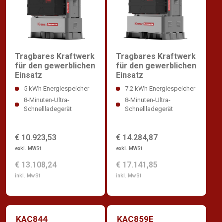
Tragbares Kraftwerk
Tragbares Kraftwerk
für den gewerblichen
für den gewerblichen
Einsatz
Einsatz
5 kWh Energiespeicher
7.2 kWh Energiespeicher
8-Minuten-Ultra-
8-Minuten-Ultra-
Schnellladegerät
Schnellladegerät
€ 10.923,53
€ 14.284,87
exkl. MWSt
exkl. MWSt
€ 13.108,24
€ 17.141,85
inkl. MwSt
inkl. MwSt
KAC844
KAC859E