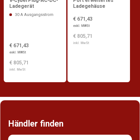
V-CyberPlug-AC-DC-
Port erweitertes
Ladegerät
Ladegehäuse
30 A Ausgangsstrom
€ 671,43
exkl. MWSt
€ 805,71
inkl. MwSt
€ 671,43
exkl. MWSt
€ 805,71
inkl. MwSt
Händler finden