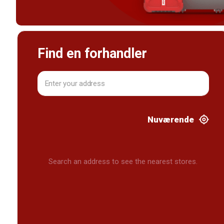
Find en forhandler
Nuværende
Search an address to see the nearest stores.