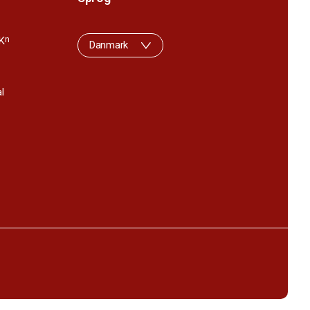
K
n
Danmark
l