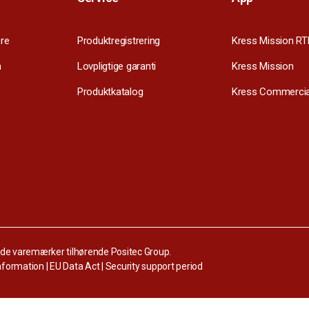
re
Produktregistrering
Kress Mission RT
m
Lovpligtige garanti
Kress Mission
Produktkatalog
Kress Commercia
ede varemærker tilhørende Positec Group.
information
|
EU Data Act
|
Security support period