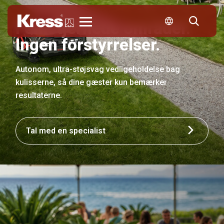
Femstjernede områder.
Kress
Ingen forstyrrelser.
Autonom, ultra-støjsvag vedligeholdelse bag
kulisserne, så dine gæster kun bemærker
resultaterne.
Tal med en specialist