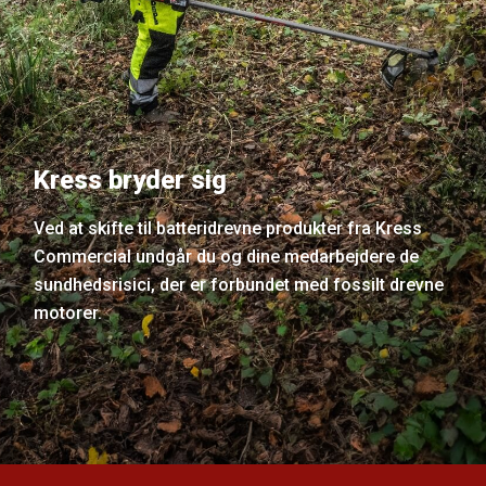
Kress bryder sig
Ved at skifte til batteridrevne produkter fra Kress
Commercial undgår du og dine medarbejdere de
sundhedsrisici, der er forbundet med fossilt drevne
motorer.