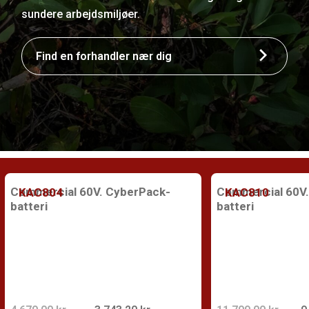
sundere arbejdsmiljøer.
Find en forhandler nær dig
Commercial 60V. CyberPack-
Commercial 60V.
KAC804
KAC810
batteri
batteri