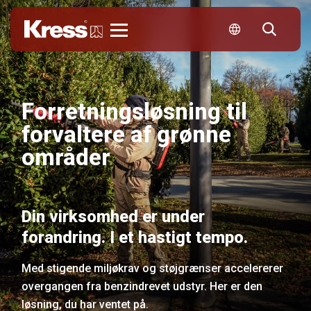
Kress
Forretningsløsning til
forvaltere af grønne
områder
Din virksomhed er under
forandring. I et hastigt tempo.
Med stigende miljøkrav og støjgrænser accelererer
overgangen fra benzindrevet udstyr. Her er den
løsning, du har ventet på.