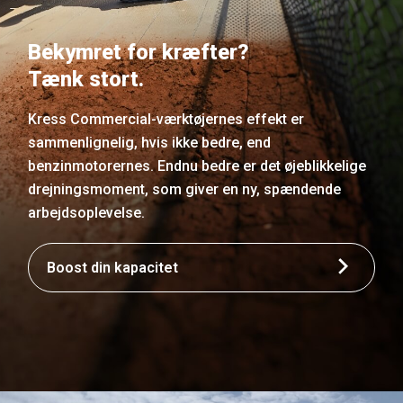
Bekymret for kræfter?
Tænk stort.
Kress Commercial-værktøjernes effekt er
sammenlignelig, hvis ikke bedre, end
benzinmotorernes. Endnu bedre er det øjeblikkelige
drejningsmoment, som giver en ny, spændende
arbejdsoplevelse.
Boost din kapacitet