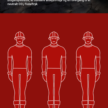
brugeroplevelse, et sundere arbejdsmiljø og en overgang til et
neutralt CO
-fodaftryk.
2