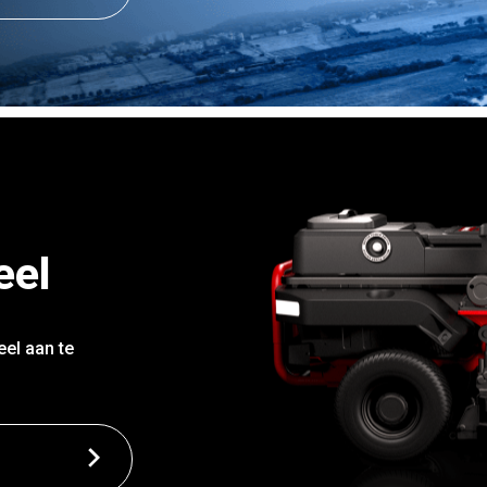
eel
eel aan te