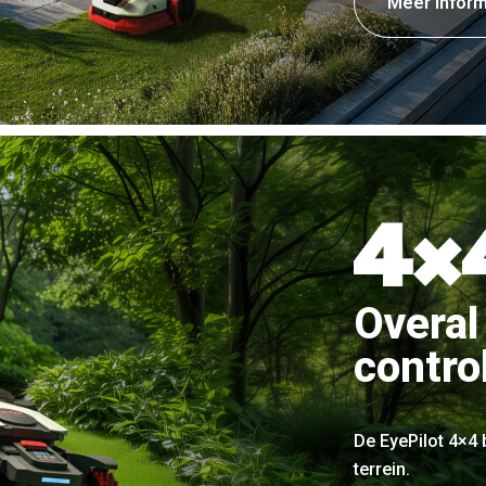
Meer inform
Overal
contro
De EyePilot 4×4 b
terrein.