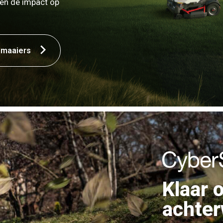
 en de impact op
 maaiers
Klaar 
achter