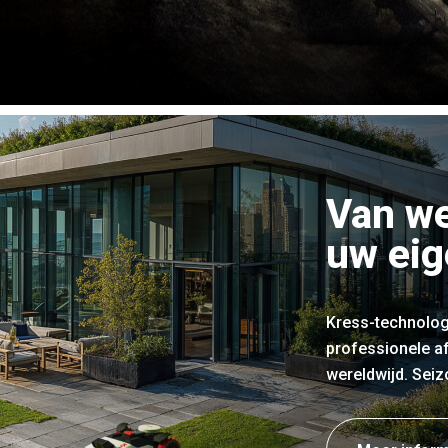
Van we
uw eig
Kress-technologi
professionele a
wereldwijd. Seiz