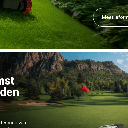
Meer inform
mst
uden
nderhoud van