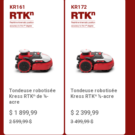
KR161
KR172
Tondeuse robotisée
Tondeuse robotisée
Kress RTKⁿ de ¼-
Kress RTKⁿ ½-acre
acre
$ 1 899,99
$ 2 399,99
2 599,99 $
3 499,99 $