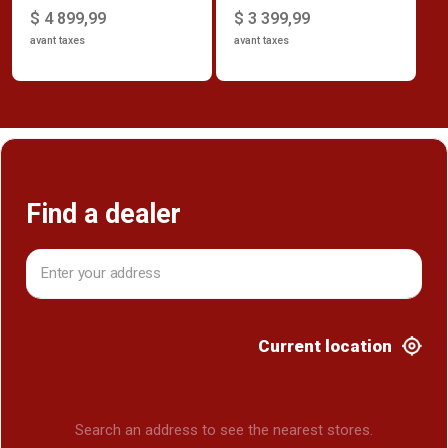
intégrée
intégrée
$ 4 899,99
$ 3 399,99
avant taxes
avant taxes
Find a dealer
Current location
Search an address to see the nearest stores.