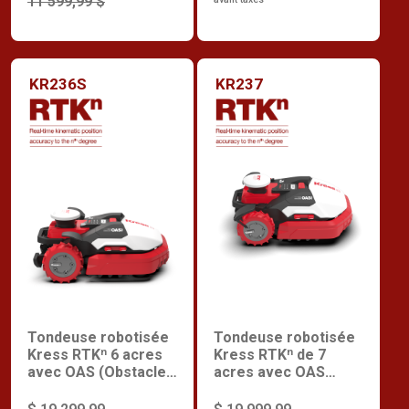
11 599,99 $
KR236S
KR237
Tondeuse robotisée
Tondeuse robotisée
Kress RTKⁿ 6 acres
Kress RTKⁿ de 7
avec OAS (Obstacle
acres avec OAS
Avoidance System),
(Obstacle Avoidance
moteur amélioré et
System)