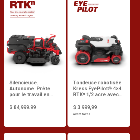
Silencieuse.
Tondeuse robotisée
Autonome. Prête
Kress EyePilot® 4×4
pour le travail en
RTKⁿ 1/2 acre avec
équipe. Jusqu'à 7
Zero Trim, 4G
acre par charge.
intégrée et Sécurité
$ 84,999.99
$ 3 999,99
Supérieur
avant taxes