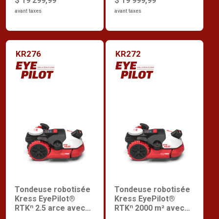
$ 19 299,99
$ 19 999,99
V-Wheel.
avant taxes
avant taxes
KR276
KR272
Tondeuse robotisée
Tondeuse robotisée
Kress EyePilot®
Kress EyePilot®
RTKⁿ 2.5 arce avec
RTKⁿ 2000 m² avec
ZeroTrim et 4G
ZeroTrim et 4G