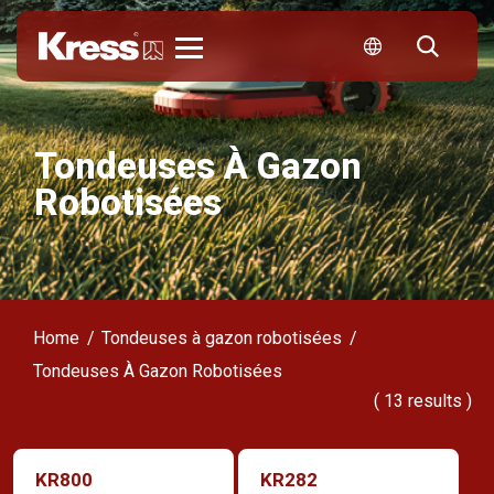
Kress
Tondeuses À Gazon
Robotisées
Home
Tondeuses à gazon robotisées
Tondeuses À Gazon Robotisées
(
13
results )
KR800
KR282