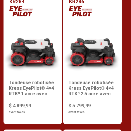
KR284
KR286
Tondeuse robotisée
Tondeuse robotisée
Kress EyePilot® 4×4
Kress EyePilot® 4×4
RTKⁿ 1 acre avec
RTKⁿ 2.5 acre avec
Zero Trim, 4G
Zero Trim, 4G
intégrée et Securité
intégrée et Sécurité
$ 4 899,99
$ 5 799,99
Supérieur
Supérieur
avant taxes
avant taxes