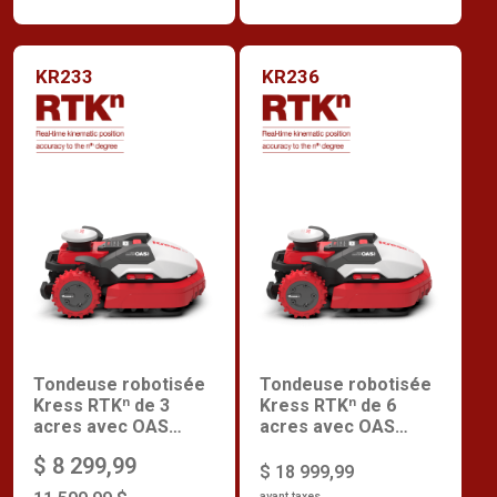
KR233
KR236
Tondeuse robotisée
Tondeuse robotisée
Kress RTKⁿ de 3
Kress RTKⁿ de 6
acres avec OAS
acres avec OAS
(Obstacle Avoidance
(Obstacle Avoidance
$ 8 299,99
System)
System)
$ 18 999,99
avant taxes