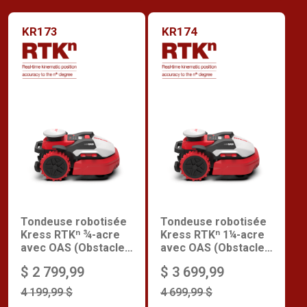
KR173
KR174
Tondeuse robotisée
Tondeuse robotisée
Kress RTKⁿ ¾-acre
Kress RTKⁿ 1¼-acre
avec OAS (Obstacle
avec OAS (Obstacle
Avoidance System)
Avoidance System)
$ 2 799,99
$ 3 699,99
4 199,99 $
4 699,99 $