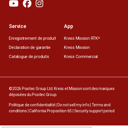
Service
App
Enregistrement de produit
Kress Mission RTK
n
Déclaration de garantie
Kress Mission
Catalogue de produits
Kress Commercial
©2026 Positec Group Ltd. Kress et Mission sont des marques
déposées du Positec Group.
Politique de confidentialité
|
Do not sell my info
|
Terms and
conditions
|
California Proposition 65
|
Security support period