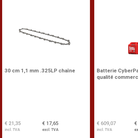
30 cm 1,1 mm .325LP chaîne
Batterie CyberP
qualité commerc
€ 21,35
€ 17,65
€ 609,07
€
incl. TVA
excl. TVA
incl. TVA
ex