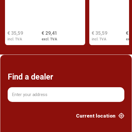
€ 35,59
€ 29,41
€ 35,59
€ 
incl. TVA
excl. TVA
incl. TVA
exc
Find a dealer
Current location