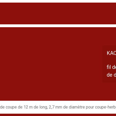
KAC
fil 
de 
l de coupe de 12 m de long, 2,7 mm de diamètre pour coupe-her