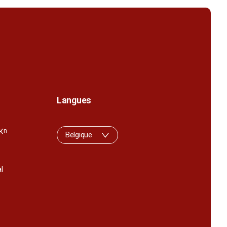
Langues
K
n
Belgique
l