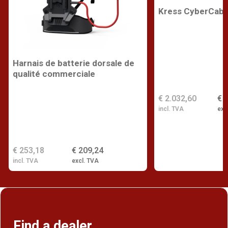
Kress CyberCabi
Harnais de batterie dorsale de
qualité commerciale
€ 2.032,60
€ 
incl. TVA
exc
€ 253,18
€ 209,24
incl. TVA
excl. TVA
Find a dealer