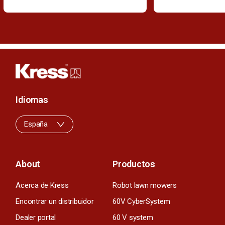
Idiomas
España
About
Productos
Acerca de Kress
Robot lawn mowers
Encontrar un distribuidor
60V CyberSystem
Dealer portal
60 V system