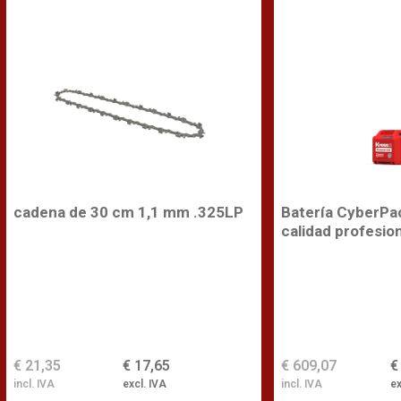
cadena de 30 cm 1,1 mm .325LP
Batería CyberPa
calidad profesio
€ 21,35
€ 17,65
€ 609,07
€
incl. IVA
excl. IVA
incl. IVA
ex