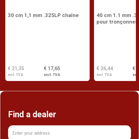
30 cm 1,1 mm .325LP chaîne
40 cm 1.1 mm .3
pour tronçonneu
€ 21,35
€ 17,65
€ 26,44
€ 
incl. TVA
excl. TVA
incl. TVA
exc
Find a dealer