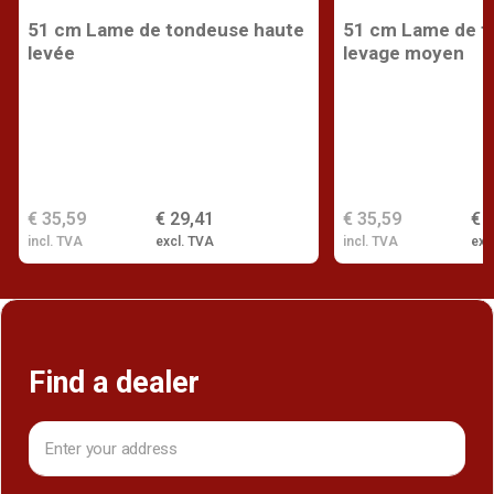
51 cm Lame de tondeuse haute
51 cm Lame de t
levée
levage moyen
€ 35,59
€ 29,41
€ 35,59
€ 
incl. TVA
excl. TVA
incl. TVA
exc
Find a dealer