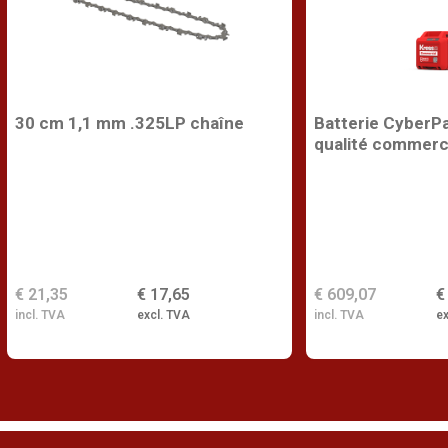
30 cm 1,1 mm .325LP chaîne
Batterie CyberP
qualité commerc
€ 21,35
€ 17,65
€ 609,07
€
incl. TVA
excl. TVA
incl. TVA
ex