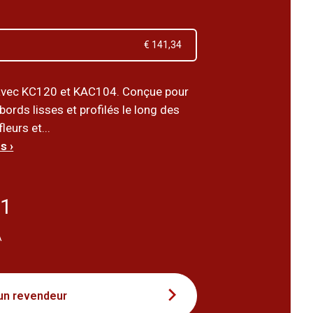
€ 141,34
avec KC120 et KAC104. Conçue pour
bords lisses et profilés le long des
leurs et...
s ›
81
A
un revendeur