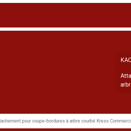
KAC
Att
arb
tachement pour coupe-bordures à arbre courbé Kress Commerci