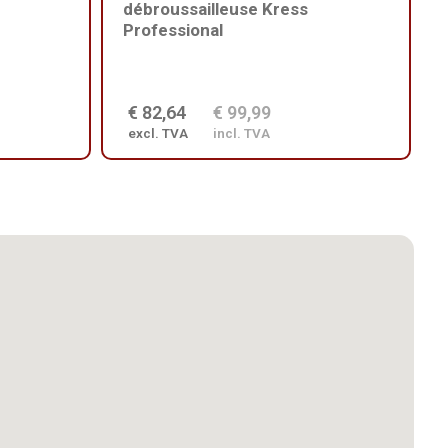
débroussailleuse Kress
Professional
€ 82,64
€ 99,99
excl. TVA
incl. TVA