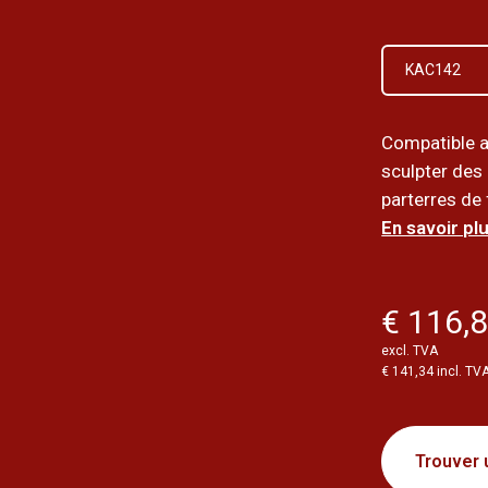
KAC142
Compatible 
sculpter des 
parterres de f
En savoir plu
€ 116,
excl. TVA
€ 141,34 incl. TV
Trouver 