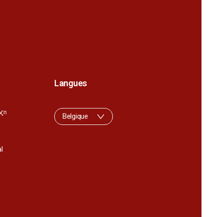
Langues
K
n
Belgique
l