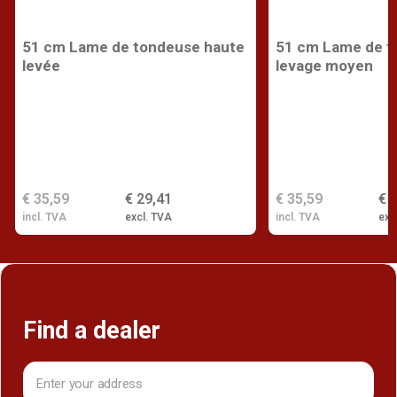
51 cm Lame de tondeuse haute
51 cm Lame de t
levée
levage moyen
€ 35,59
€ 29,41
€ 35,59
€ 
incl. TVA
excl. TVA
incl. TVA
exc
Find a dealer