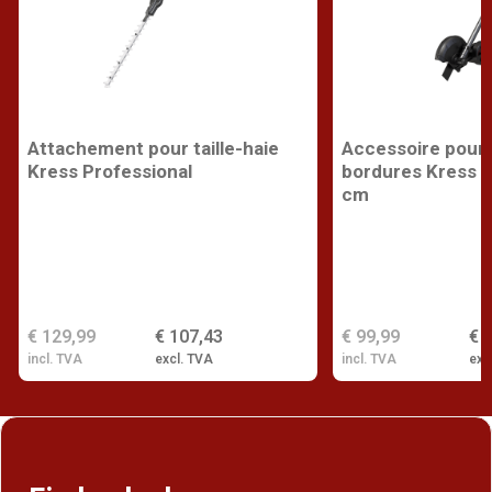
Attachement pour taille-haie
Accessoire pour
Kress Professional
bordures Kress P
cm
€ 129,99
€ 107,43
€ 99,99
€ 
incl. TVA
excl. TVA
incl. TVA
exc