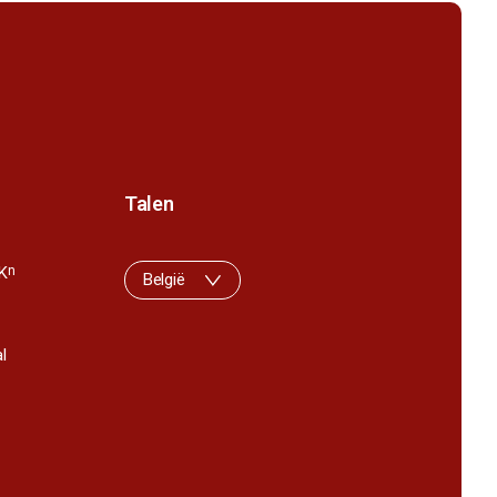
Talen
K
n
België
l