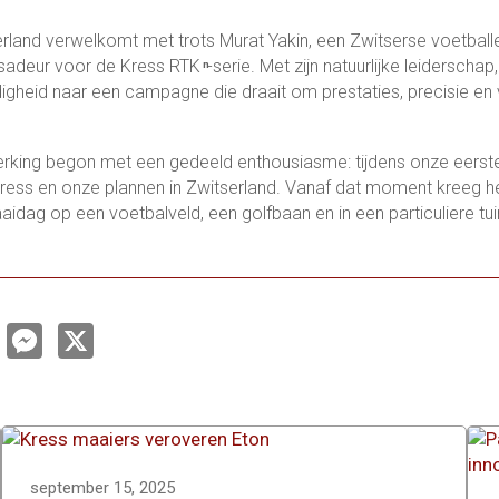
rland verwelkomt met trots Murat Yakin, een Zwitserse voetball
adeur voor de Kress RTK
-serie. Met zijn natuurlijke leiderscha
n
gheid naar een campagne die draait om prestaties, precisie en 
king begon met een gedeeld enthousiasme: tijdens onze eerste 
ress en onze plannen in Zwitserland. Vanaf dat moment kreeg h
aaidag op een voetbalveld, een golfbaan en in een particuliere tui
L
M
X
e
n
s
s
e
e
d
n
g
n
e
r
september 15, 2025