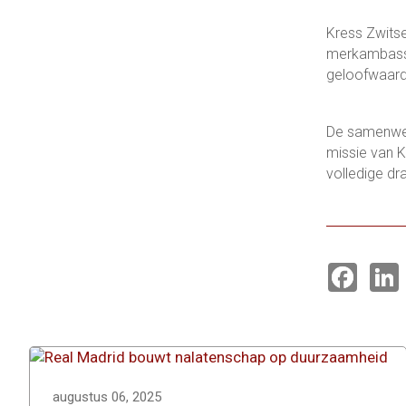
Kress Zwitse
merkambass
geloofwaardi
De samenwer
missie van K
volledige dr
F
a
i
c
e
k
b
o
o
I
k
augustus 06, 2025