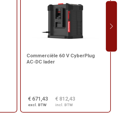
Commerciële 60 V CyberPlug
Harn
AC-DC lader
comm
€ 671,43
€ 812,43
€ 2
excl. BTW
incl. BTW
excl