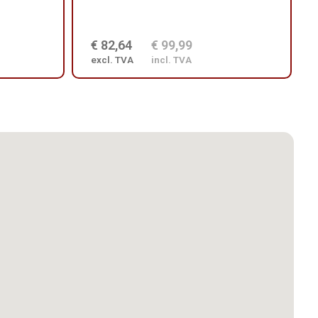
€ 82,64
€ 99,99
excl. TVA
incl. TVA