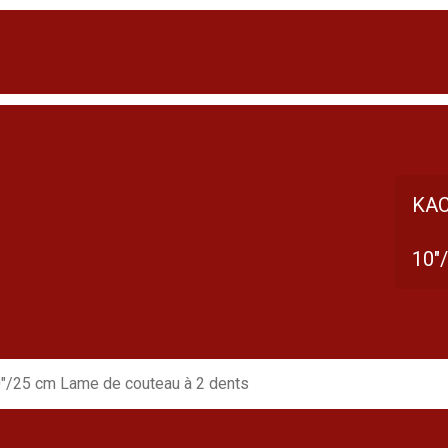
KAC
10"
"/25 cm Lame de couteau à 2 dents