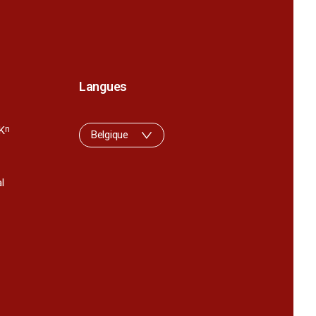
Langues
K
n
Belgique
l