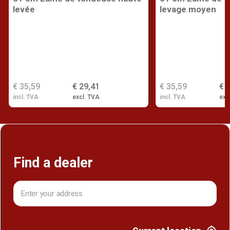
levée
levage moyen
€ 35,59
€ 29,41
€ 35,59
€ 
incl. TVA
excl. TVA
incl. TVA
exc
Find a dealer