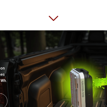
ion
ges
 Wh.