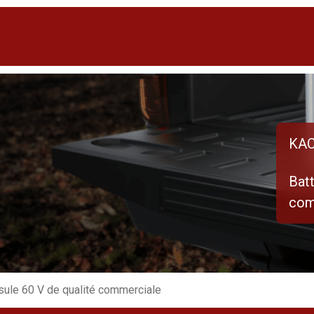
KAC
Bat
com
sule 60 V de qualité commerciale