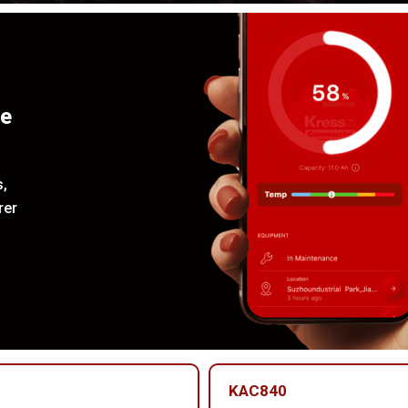
re
s,
rer
KAC840