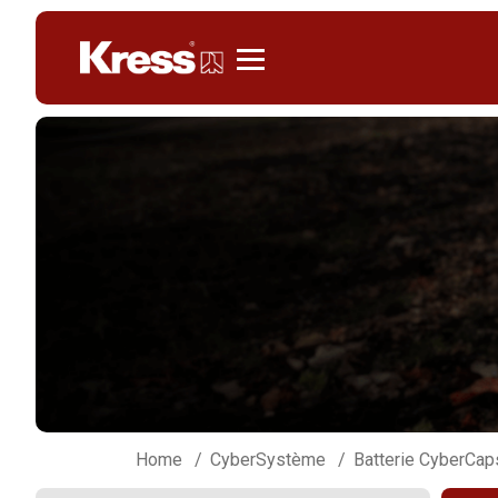
Kress
Home
CyberSystème
Batterie CyberCap