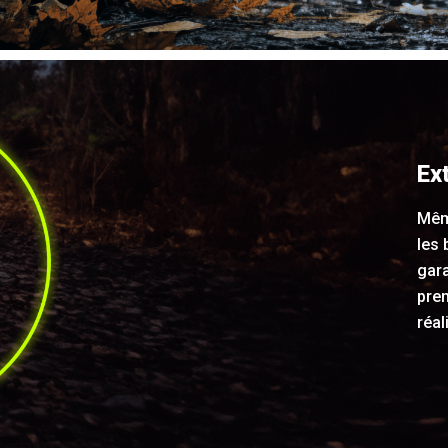
Ex
Mêm
les 
gara
prem
réal