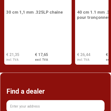
30 cm 1,1 mm .325LP chaîne
40 cm 1.1 mm .3
pour tronçonneu
€ 21,35
€ 17,65
€ 26,44
€ 
incl. TVA
excl. TVA
incl. TVA
exc
Find a dealer