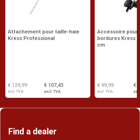
Attachement pour taille-haie
Accessoire pour
Kress Professional
bordures Kress P
cm
€ 129,99
€ 107,43
€ 99,99
€ 
incl. TVA
excl. TVA
incl. TVA
exc
Find a dealer