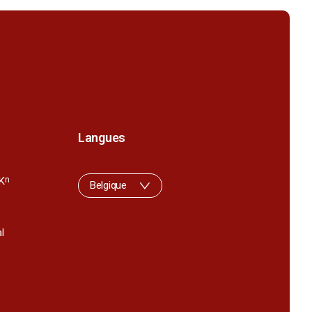
Langues
K
n
Belgique
l