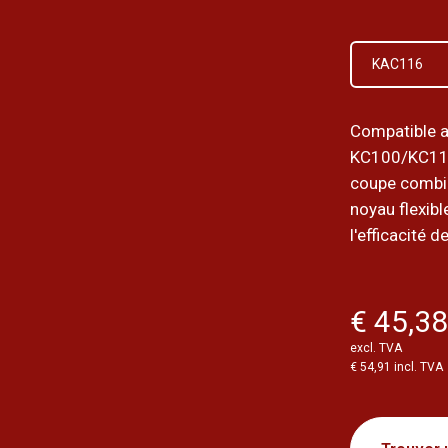
KAC116
Compatible a
KC100/KC11
coupe combin
noyau flexibl
l'efficacité d
€ 45,3
excl. TVA
€ 54,91 incl. TVA