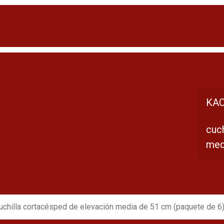
KAC
cuc
med
uchilla cortacésped de elevación media de 51 cm (paquete de 6