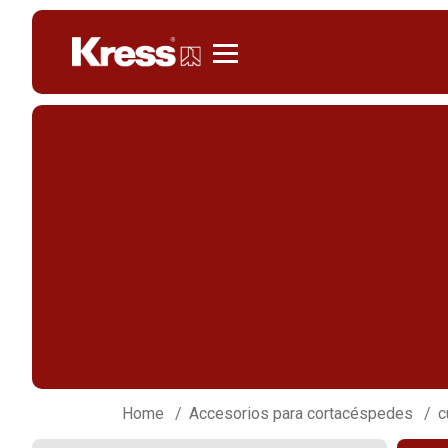
Kress
Home
Accesorios para cortacéspedes
c