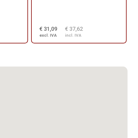
€ 31,09
€ 37,62
excl. IVA
incl. IVA