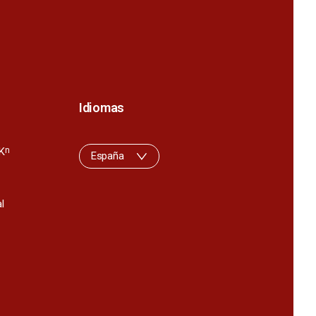
Idiomas
K
n
España
l