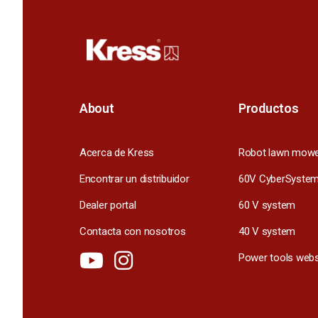
About
Productos
Acerca de Kress
Robot lawn mow
Encontrar un distribuidor
60V CyberSyste
Dealer portal
60 V system
Contacta con nosotros
40 V system
Power tools webs