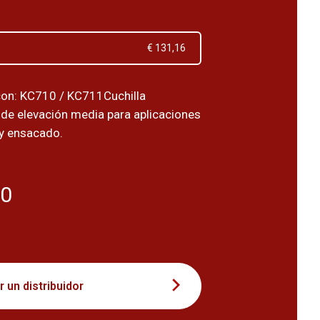
€ 131,16
con: KC710 / KC711Cuchilla
de elevación media para aplicaciones
y ensacado.
40
 un distribuidor