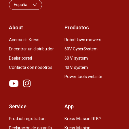
España
About
Productos
Acerca de Kress
Robot lawn mowers
Encontrar un distribuidor
60V CyberSystem
Dealer portal
60 V system
Contacta con nosotros
40 V system
Power tools website
Service
App
Product registration
Kress Mission RTK
n
Declaración de garantía
Kress Mission