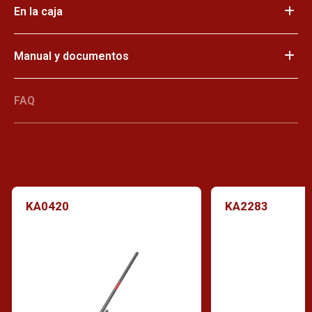
En la caja
Manual y documentos
FAQ
KA0420
KA2283