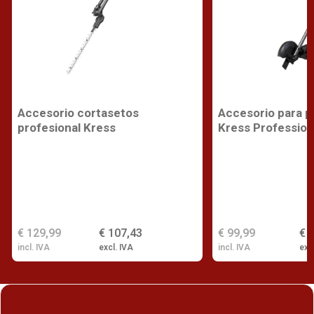
Accesorio cortasetos
Accesorio para p
profesional Kress
Kress Profession
€ 129,99
€ 107,43
€ 99,99
€ 
incl. IVA
excl. IVA
incl. IVA
exc