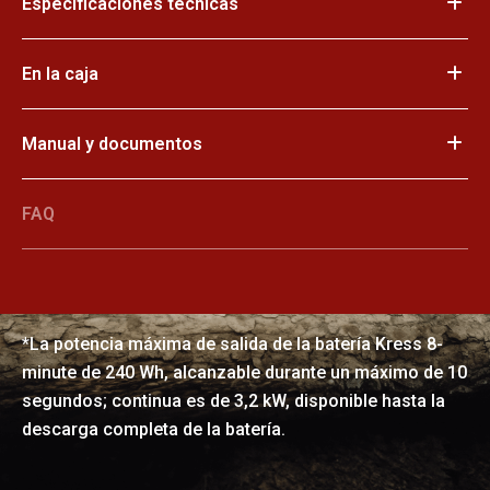
Especificaciones técnicas
En la caja
Potencia increíble
Manual y documentos
La composición química de las baterías Kress
CyberPack de 8 minutos permite una potencia máxima
FAQ
de 6,5 kW al motor sus motores brushless. Afronte las
duras tareas de jardinería de tipo comercial con
facilidad y eficiencia.
*La potencia máxima de salida de la batería Kress 8-
minute de 240 Wh, alcanzable durante un máximo de 10
segundos; continua es de 3,2 kW, disponible hasta la
descarga completa de la batería.