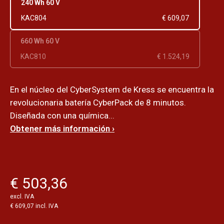
240 Wh 60 V
KAC804
€ 609,07
660 Wh 60 V
KAC810
€ 1.524,19
En el núcleo del CyberSystem de Kress se encuentra la
revolucionaria batería CyberPack de 8 minutos.
Diseñada con una química...
Obtener más información ›
€ 503,36
excl. IVA
€ 609,07 incl. IVA