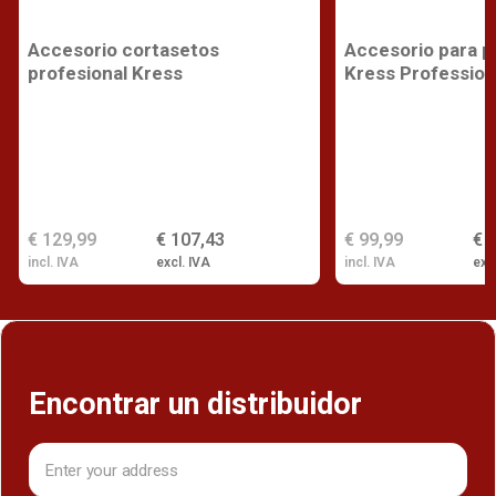
Accesorio cortasetos
Accesorio para p
profesional Kress
Kress Profession
€ 129,99
€ 107,43
€ 99,99
€ 
incl. IVA
excl. IVA
incl. IVA
exc
Encontrar un distribuidor