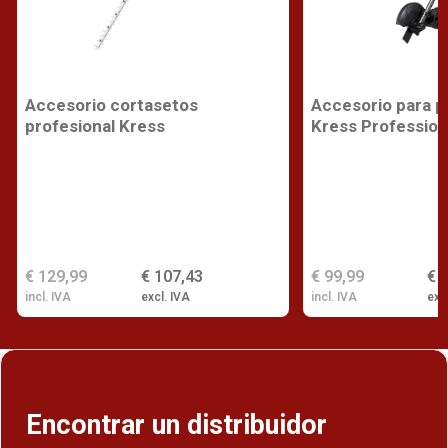
Accesorio cortasetos
Accesorio para p
profesional Kress
Kress Profession
€ 129,99
€ 107,43
€ 99,99
€ 
incl. IVA
excl. IVA
incl. IVA
exc
Encontrar un distribuidor