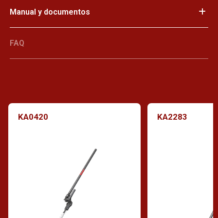
Manual y documentos
FAQ
KA0420
KA2283