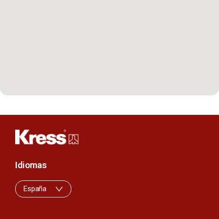
Idiomas
España