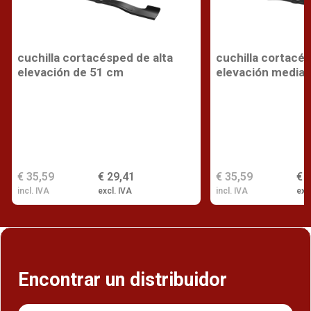
cuchilla cortacésped de alta
cuchilla cortacé
elevación de 51 cm
elevación media 
€ 35,59
€ 29,41
€ 35,59
€ 
incl. IVA
excl. IVA
incl. IVA
exc
Encontrar un distribuidor