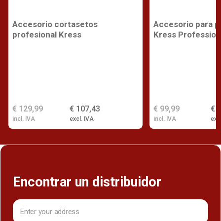
Accesorio cortasetos
Accesorio para p
profesional Kress
Kress Profession
€ 129,99
€ 107,43
€ 99,99
€ 
incl. IVA
excl. IVA
incl. IVA
exc
Encontrar un distribuidor