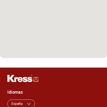
Idiomas
España