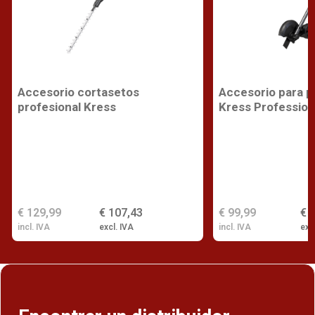
Accesorio cortasetos
Accesorio para p
profesional Kress
Kress Profession
€ 129,99
€ 107,43
€ 99,99
€ 
incl. IVA
excl. IVA
incl. IVA
exc