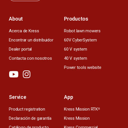
About
Productos
Acerca de Kress
Robot lawn mowers
Encontrar un distribuidor
60V CyberSystem
Dealer portal
60 V system
Contacta con nosotros
40 V system
Power tools website
Service
App
Product registration
Kress Mission RTK
n
Declaración de garantía
Kress Mission
Catálogo de producto
Kress Commercial