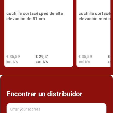
cuchilla cortacésped de alta
cuchilla cortacé
elevación de 51 cm
elevación media 
€ 35,59
€ 29,41
€ 35,59
€ 
incl. IVA
excl. IVA
incl. IVA
exc
Encontrar un distribuidor