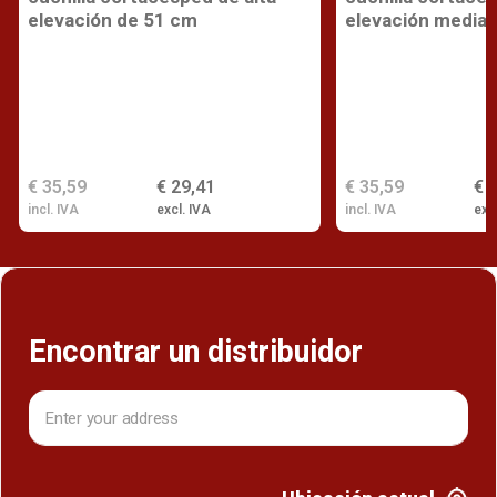
elevación de 51 cm
elevación media 
€ 35,59
€ 29,41
€ 35,59
€ 
incl. IVA
excl. IVA
incl. IVA
exc
Encontrar un distribuidor