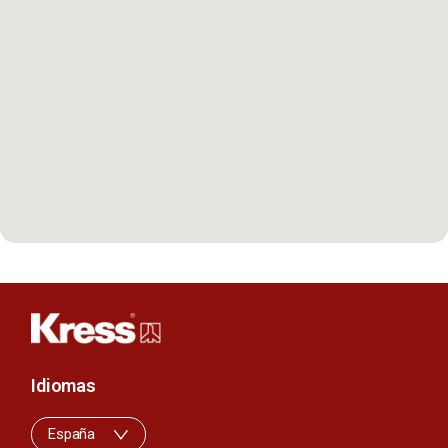
Idiomas
España