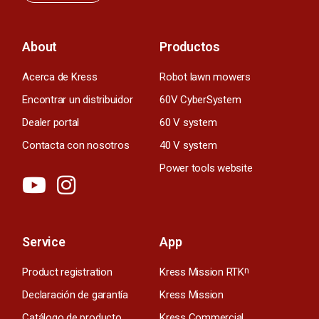
About
Productos
Acerca de Kress
Robot lawn mowers
Encontrar un distribuidor
60V CyberSystem
Dealer portal
60 V system
Contacta con nosotros
40 V system
Power tools website
Service
App
Product registration
Kress Mission RTK
n
Declaración de garantía
Kress Mission
Catálogo de producto
Kress Commercial