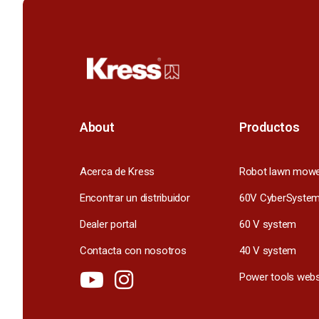
About
Productos
Acerca de Kress
Robot lawn mow
Encontrar un distribuidor
60V CyberSyste
Dealer portal
60 V system
Contacta con nosotros
40 V system
Power tools webs