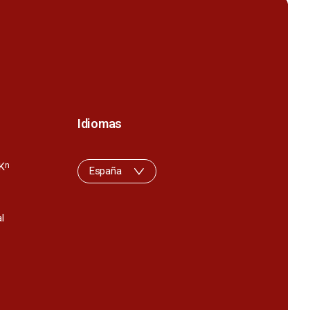
Idiomas
K
n
España
l