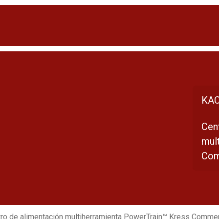
KAC
Cen
mul
Com
ro de alimentación multiherramienta PowerTrain™ Kress Commer