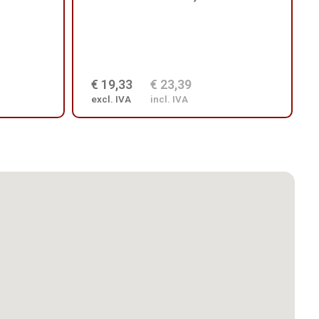
€ 19,33
€ 23,39
excl. IVA
incl. IVA