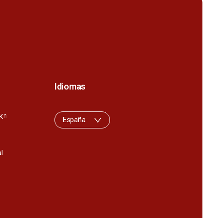
Idiomas
K
n
España
l