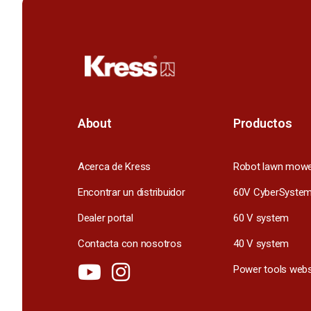
About
Productos
Acerca de Kress
Robot lawn mow
Encontrar un distribuidor
60V CyberSyste
Dealer portal
60 V system
Contacta con nosotros
40 V system
Power tools webs