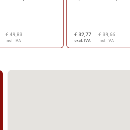
€ 49,83
€ 32,77
€ 39,66
incl. IVA
excl. IVA
incl. IVA