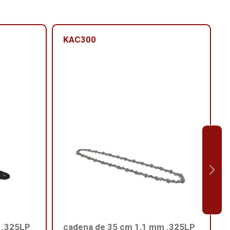
KAC300
 .325LP
cadena de 35 cm 1,1 mm .325LP