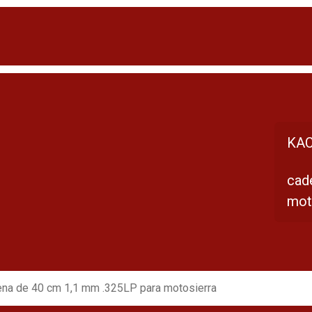
KAC
cad
mot
na de 40 cm 1,1 mm .325LP para motosierra