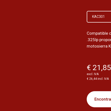
KAC301
Compatible 
.325lp propor
motosierra 
€ 21,8
excl. IVA
€ 26,44 incl. IVA
Encontrar