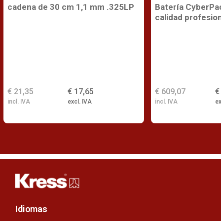
cadena de 30 cm 1,1 mm .325LP
Batería CyberPa
calidad profesio
€ 21,35
€ 17,65
€ 609,07
€
incl. IVA
excl. IVA
incl. IVA
ex
Idiomas