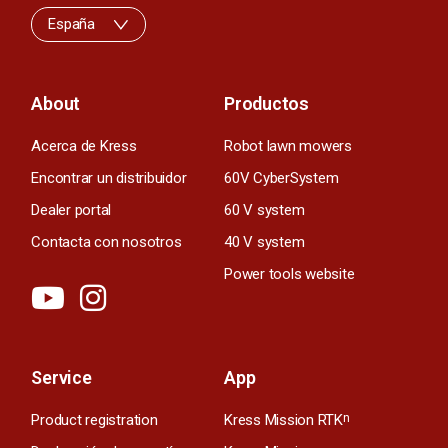
España
About
Productos
Acerca de Kress
Robot lawn mowers
Encontrar un distribuidor
60V CyberSystem
Dealer portal
60 V system
Contacta con nosotros
40 V system
Power tools website
Service
App
Product registration
Kress Mission RTK
n