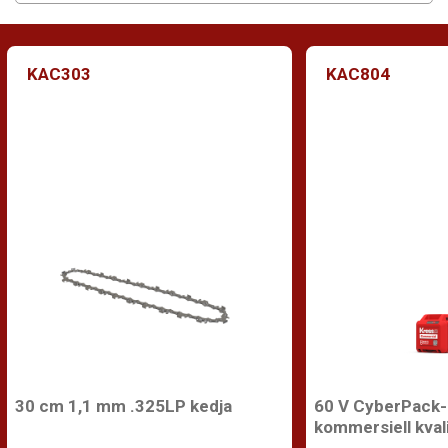
KAC303
KAC804
30 cm 1,1 mm .325LP kedja
60 V CyberPack-b
kommersiell kval