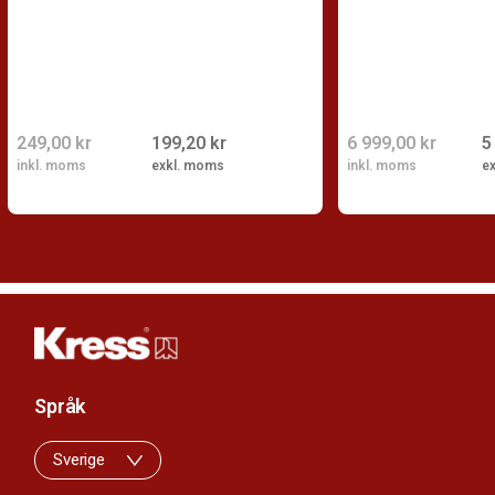
249,00 kr
199,20 kr
6 999,00 kr
5
inkl. moms
exkl. moms
inkl. moms
e
Språk
Sverige