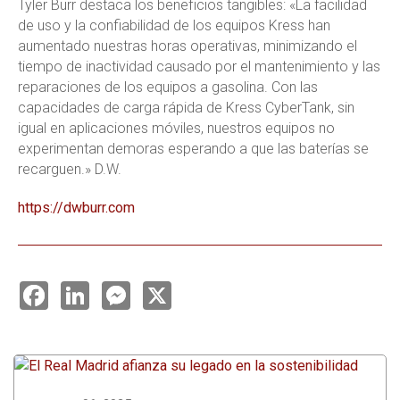
Tyler Burr destaca los beneficios tangibles: «La facilidad
de uso y la confiabilidad de los equipos Kress han
aumentado nuestras horas operativas, minimizando el
tiempo de inactividad causado por el mantenimiento y las
reparaciones de los equipos a gasolina. Con las
capacidades de carga rápida de Kress CyberTank, sin
igual en aplicaciones móviles, nuestros equipos no
experimentan demoras esperando a que las baterías se
recarguen.» D.W.
https://dwburr.com
F
L
M
X
a
i
e
c
n
s
e
k
s
b
e
e
o
d
n
o
I
g
k
n
e