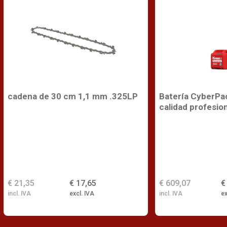
cadena de 30 cm 1,1 mm .325LP
Batería CyberPa
calidad profesio
€ 21,35
€ 17,65
€ 609,07
€
incl. IVA
excl. IVA
incl. IVA
ex