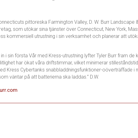
onnecticuts pittoreska Farmington Valley, D. W. Burr Landscape 
etag, som utökar sina tjänster över Connecticut, New York, Ma
ess kommersiell utrustning i sin verksamhet och planerar att utök
r in i sin första Vår med Kress-utrustning lyfter Tyler Burr fram 
litlighet har ökat våra driftstimmar, vilket minimerar stillestånd
Med Kress Cybertanks snabbladdningsfunktioner-oöverträffade i 
som väntar på att batterierna ska laddas.” D.W.
burr.com