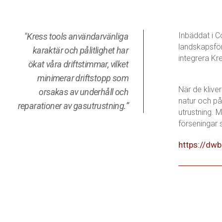
Inbäddat i C
"Kress tools användarvänliga
landskapsför
karaktär och pålitlighet har
integrera Kr
ökat våra driftstimmar, vilket
minimerar driftstopp som
När de klive
orsakas av underhåll och
natur och på
reparationer av gasutrustning.”
utrustning. 
förseningar 
https://dw