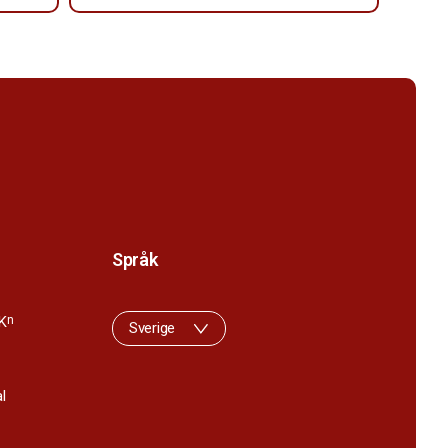
Språk
K
n
Sverige
l