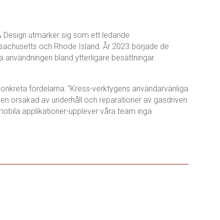
& Design utmärker sig som ett ledande
ssachusetts och Rhode Island. År 2023 började de
a användningen bland ytterligare besättningar.
de konkreta fördelarna: ”Kress-verktygens användarvänliga
stiden orsakad av underhåll och reparationer av gasdriven
mobila applikationer-upplever våra team inga