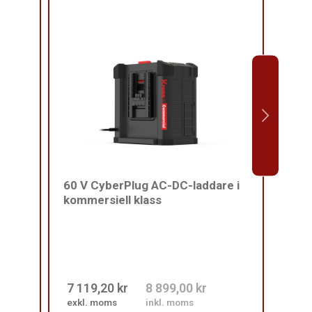
60 V CyberPlug AC-DC-laddare i
Komm
kommersiell klass
rygg
7 119,20 kr
8 899,00 kr
2 39
exkl. moms
inkl. moms
exkl