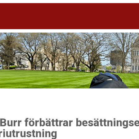
 Burr förbättrar besättnings
riutrustning