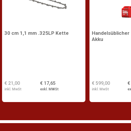
30 cm 1,1 mm .325LP Kette
Handelsüblicher
Akku
€ 21,00
€ 17,65
€ 599,00
€
inkl. MwSt
exkl. MWSt
inkl. MwSt
e