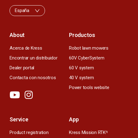
España
About
Productos
Acerca de Kress
Robot lawn mowers
Encontrar un distribuidor
60V CyberSystem
Dealer portal
60 V system
Contacta con nosotros
40 V system
Power tools website
Service
App
Product registration
Kress Mission RTK
n