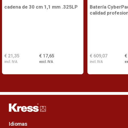
cadena de 30 cm 1,1 mm .325LP
Batería CyberPa
calidad profesio
€ 21,35
€ 17,65
€ 609,07
€
incl. IVA
excl. IVA
incl. IVA
ex
Idiomas